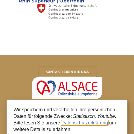
KONTAKTIEREN SIE UNS
Europäische Gemeinschaft Elsass
Wir speichern und verarbeiten Ihre persönlichen
© 2026 – Alle Rechte vorbehalten
Daten für folgende Zwecke:
Statistisch, Youtube
.
Cookie-Verwaltung
Bitte lesen Sie unsere
Datenschutzerklärung
um
Persönliche Daten
weitere Details zu erfahren.
Seitenübersicht