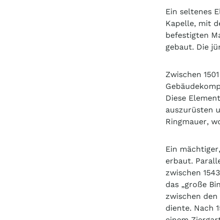
Ein seltenes E
Kapelle, mit d
befestigten M
gebaut. Die j
Zwischen 1501
Gebäudekompl
Diese Element
auszurüsten u
Ringmauer, wo
Ein mächtiger
erbaut. Paral
zwischen 1543
das „große Bi
zwischen den 
diente. Nach 
einem Ziergar