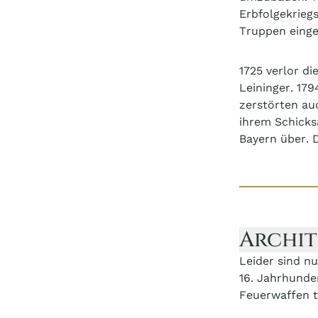
Erbfolgekrieg
Truppen eing
1725 verlor di
Leininger. 17
zerstörten au
ihrem Schicks
Bayern über. 
Archi
Leider sind n
16. Jahrhunde
Feuerwaffen t