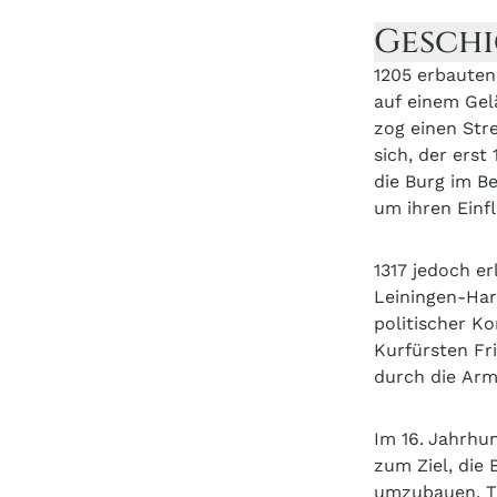
Gesch
1205 erbauten
auf einem Gel
zog einen Str
sich, der ers
die Burg im Be
um ihren Einf
1317 jedoch er
Leiningen-Har
politischer K
Kurfürsten Fr
durch die Arm
Im 16.
Jahrhund
zum Ziel, die
umzubauen. Tr