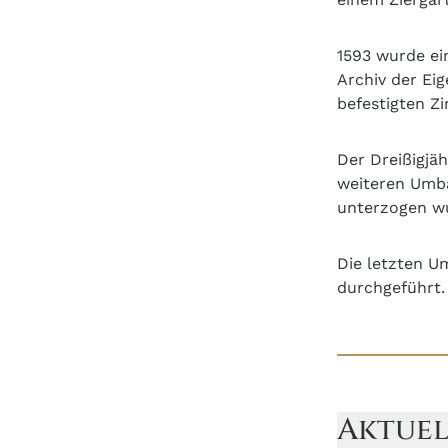
1593 wurde ei
Archiv der Ei
befestigten Z
Der Dreißigjä
weiteren Umb
unterzogen w
Die letzten U
durchgeführt.
Aktuel