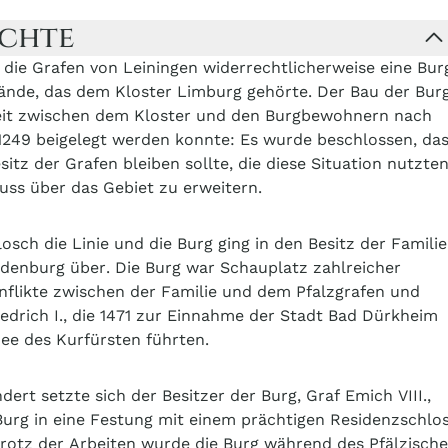
ichte
 die Grafen von Leiningen widerrechtlicherweise eine Bur
ände, das dem Kloster Limburg gehörte. Der Bau der Bur
eit zwischen dem Kloster und den Burgbewohnern nach
t 1249 beigelegt werden konnte: Es wurde beschlossen, da
sitz der Grafen bleiben sollte, die diese Situation nutzten
luss über das Gebiet zu erweitern.
losch die Linie und die Burg ging in den Besitz der Familie
denburg über. Die Burg war Schauplatz zahlreicher
onflikte zwischen der Familie und dem Pfalzgrafen und
iedrich I., die 1471 zur Einnahme der Stadt Bad Dürkheim
ee des Kurfürsten führten.
ert setzte sich der Besitzer der Burg, Graf Emich VIII.,
 Burg in eine Festung mit einem prächtigen Residenzschlo
otz der Arbeiten wurde die Burg während des Pfälzisch