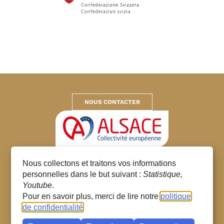
NOUS CONTACTER
Collectivité européenne d’Alsace
Nous collectons et traitons vos informations
© 2026 – Tous droits réservés
personnelles dans le but suivant :
Statistique,
Gestion des cookies
Youtube
.
Mentions Légales
Pour en savoir plus, merci de lire notre
politique
Données personnelles
de confidentialité
Plan du site