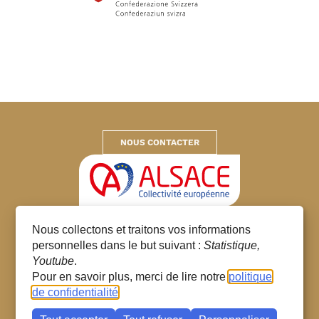
NOUS CONTACTER
Collectivité européenne d’Alsace
Nous collectons et traitons vos informations
© 2026 – Tous droits réservés
personnelles dans le but suivant :
Statistique,
Gestion des cookies
Youtube
.
Mentions Légales
Pour en savoir plus, merci de lire notre
politique
Données personnelles
de confidentialité
Plan du site