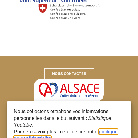
NOUS CONTACTER
Collectivité européenne d’Alsace
Nous collectons et traitons vos informations
© 2026 – Tous droits réservés
personnelles dans le but suivant :
Statistique,
Gestion des cookies
Youtube
.
Mentions Légales
Pour en savoir plus, merci de lire notre
politique
Données personnelles