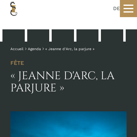
DE
Accueil
Agenda
« Jeanne d'Arc, la parjure »
FÊTE
« JEANNE D'ARC, LA
PARJURE »