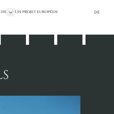
che
Un projet européen
DE
LS